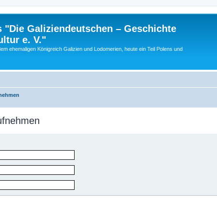
 "Die Galiziendeutschen – Geschichte
tur e. V."
dem ehemaligen Königreich Galizien und Lodomerien, heute ein Teil Polens und
fnehmen
aufnehmen