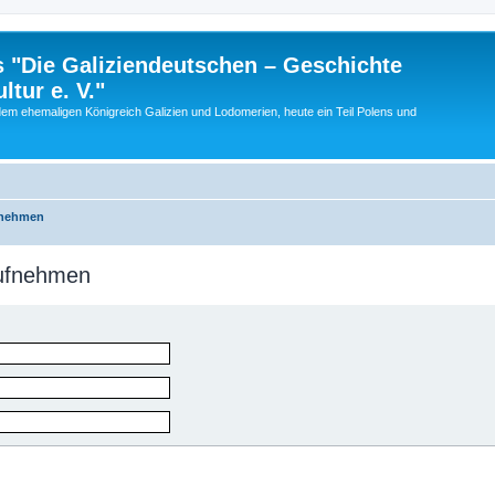
 "Die Galiziendeutschen – Geschichte
tur e. V."
dem ehemaligen Königreich Galizien und Lodomerien, heute ein Teil Polens und
fnehmen
aufnehmen