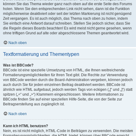
können Sie das Thema wieder ganz nach oben auf die erste Seite des Forums
holen. Wenn Sie den entsprechenden Link nicht sehen, dann ist die Funktion
möglicherweise deaktiviert oder seit der letzten Markierung ist nicht genügend
Zeit vergangen. Es ist auch möglich, das Thema nach oben zu holen, indem
Sie einfach eine Antwort darauf schreiben. Stellen Sie jedoch sicher, dass Sie
die Regeln dieses Boards beachten! Es wird meist nicht gerne gesehen, wenn
ohne triftigen Grund auf alte oder abgeschlossene Themen geantwortet wird.
Nach oben
Textformatierung und Thementypen
Was ist BBCode?
BBCode ist eine spezielle Umsetzung von HTML, die Ihnen weitreichende
Formatierungsmöglichkeiten für Ihren Text gibt. Die Rechte zur Verwendung
von BBCode werden durch die Board-Administration vergeben, können jedoch
auch durch Sie für jeden einzelnen Beitrag deaktiviert werden. BBCode ist
ähnlich wie HTML aufgebaut, jedoch werden Tags von eckigen („[“ und „]“) statt
spitzen („<“ und „>“) Klammern eingeschlossen. Weitere Informationen zu
BBCode finden Sie auf einer speziellen Hilfe-Seite, die von der Seite zur
Beitragserstellung aus zugänglich ist.
Nach oben
Kann ich HTML benutzen?
Nein, es ist nicht möglich, HTML-Code in Beiträgen zu verwenden. Die meisten
Formatierungsmöglichkeiten, die HTML bietet, können über BBCode erreicht