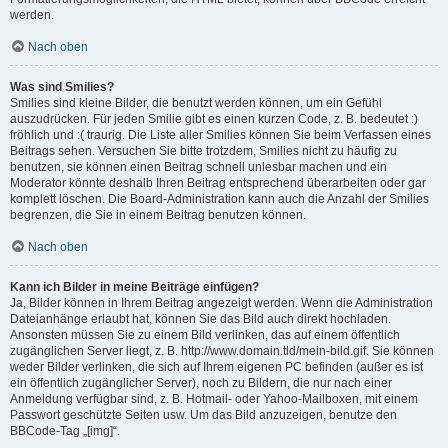
werden.
Nach oben
Was sind Smilies?
Smilies sind kleine Bilder, die benutzt werden können, um ein Gefühl
auszudrücken. Für jeden Smilie gibt es einen kurzen Code, z. B. bedeutet :)
fröhlich und :( traurig. Die Liste aller Smilies können Sie beim Verfassen eines
Beitrags sehen. Versuchen Sie bitte trotzdem, Smilies nicht zu häufig zu
benutzen, sie können einen Beitrag schnell unlesbar machen und ein
Moderator könnte deshalb Ihren Beitrag entsprechend überarbeiten oder gar
komplett löschen. Die Board-Administration kann auch die Anzahl der Smilies
begrenzen, die Sie in einem Beitrag benutzen können.
Nach oben
Kann ich Bilder in meine Beiträge einfügen?
Ja, Bilder können in Ihrem Beitrag angezeigt werden. Wenn die Administration
Dateianhänge erlaubt hat, können Sie das Bild auch direkt hochladen.
Ansonsten müssen Sie zu einem Bild verlinken, das auf einem öffentlich
zugänglichen Server liegt, z. B. http://www.domain.tld/mein-bild.gif. Sie können
weder Bilder verlinken, die sich auf Ihrem eigenen PC befinden (außer es ist
ein öffentlich zugänglicher Server), noch zu Bildern, die nur nach einer
Anmeldung verfügbar sind, z. B. Hotmail- oder Yahoo-Mailboxen, mit einem
Passwort geschützte Seiten usw. Um das Bild anzuzeigen, benutze den
BBCode-Tag „[img]“.