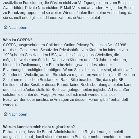
zusätzliche Funktionen, die Gästen nicht zur Verfügung stehen: zum Beispiel
Avatarbilder, Private Nachrichten, E-Mail-Versand an andere Mitglieder, Beitritt
zu Benutzergruppen und so weiter. Wir empfehlen Ihnen eine Anmeldung, da
sie schnell erledigt ist und Ihnen zahlreiche Vorteile bietet.
Nach oben
Was ist COPPA?
COPPA, ausgeschrieben Children’s Online Privacy Protection Act of 1998
(deutsch: Gesetz zum Schutz der Privatsphäre von Kindern im Internet von
1998) ist ein Gesetz in den USA, welches festlegt, dass Websites, die
möglicherweise persönliche Daten von Kindern unter 13 Jahren erheben,
hierzu die Zustimmung der Eltern beziehungsweise des oder der
Erziehungsberechtigten benötigen. Wenn Sie sich unsicher sind, ob dies auf
Sie oder die Website, auf der Sie sich zu registrieren versuchen, zutrifft, ziehen
Sie einen rechtlichen Beistand zu Rate. Bitte beachten Sie, dass phpBB
Limited und der Besitzer dieses Boards keine Rechtsberatung anbieten kann
und nicht die Anlaufstelle für Rechtsangelegenheiten jeglicher Art ist; außer
solchen, die unter der Frage „An wen soll ich mich wenden, falls es
Beschwerden oder juristische Anfragen zu diesem Forum gibt?“ behandelt
werden.
Nach oben
Warum kann ich mich nicht registrieren?
Es kann sein, dass die Board-Administration die Registrierung komplett
ausgeschaltet hat, damit sich keine neuen Benutzer mehr anmelden können.