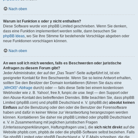
Nach oben
Warum ist Funktion x oder y nicht enthalten?
Diese Software wurde von phpBB Limited geschrieben. Wenn Sie denken,
dass eine Funktion implementiert werden sollte, dann besuchen Sie
phpBB Ideas
, wo Sie Ihre Stimme für bestehende Vorschläge abgeben oder
neue Funktionen vorschlagen können.
Nach oben
An wen soll ich mich wenden, falls es Beschwerden oder juristische
Anfragen zu diesem Forum gibt?
Jeder Administrator, der auf der „Das Team“-Seite aufgeführt ist, ist ein
geeigneter Kontakt für Ihre Beschwerde. Wenn Sie so keine Antwort erhalten,
sollten Sie den Besitzer der Domain kontaktieren (führen Sie dazu eine
„WHOIS“-Abfrage
durch) oder — falls diese Seite bei einem kostenlosen
Webhoster wie z. B. Yahoo!, free.fr, funpic.de usw. liegt — den Support oder
den Abuse-Kontakt des betreffenden Dienstes. Bitte beachten Sie, dass phpBB
Limited (phpBB.com) und phpBB Deutschland e. V. (phpBB.de)
absolut keinen
Einfluss
auf die Benutzung oder den oder die Benutzer der Forensoftware
haben und dafür in keiner Weise zur Verantwortung herangezogen werden
können. Kontaktieren Sie daher nie phpBB Limited oder phpBB Deutschland
e. V. in Zusammenhang mit jeglichen juristischen Fragen
(Unterlassungserklärungen, Haftungsfragen usw.), die
sich nicht direkt
auf die
Website phpbb.com, phpbb.de oder die phpBB-Software selbst beziehen. Falls
Sie phpBB Limited oder phpBB Deutschland e. V. E-Mails schreiben, die die