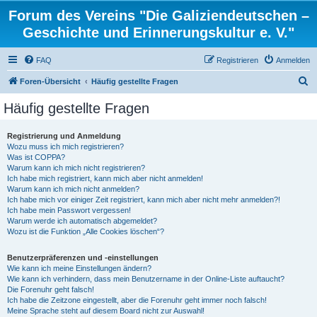
Forum des Vereins "Die Galiziendeutschen –
Geschichte und Erinnerungskultur e. V."
FAQ
Registrieren
Anmelden
S
Foren-Übersicht
Häufig gestellte Fragen
u
Häufig gestellte Fragen
c
h
Registrierung und Anmeldung
Wozu muss ich mich registrieren?
e
Was ist COPPA?
Warum kann ich mich nicht registrieren?
Ich habe mich registriert, kann mich aber nicht anmelden!
Warum kann ich mich nicht anmelden?
Ich habe mich vor einiger Zeit registriert, kann mich aber nicht mehr anmelden?!
Ich habe mein Passwort vergessen!
Warum werde ich automatisch abgemeldet?
Wozu ist die Funktion „Alle Cookies löschen“?
Benutzerpräferenzen und -einstellungen
Wie kann ich meine Einstellungen ändern?
Wie kann ich verhindern, dass mein Benutzername in der Online-Liste auftaucht?
Die Forenuhr geht falsch!
Ich habe die Zeitzone eingestellt, aber die Forenuhr geht immer noch falsch!
Meine Sprache steht auf diesem Board nicht zur Auswahl!